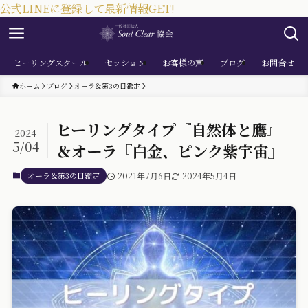
公式LINEに登録して最新情報GET!
ヒーリングスクール
セッション
お客様の声
ブログ
お問合せ
ホーム
ブログ
オーラ＆第3の目鑑定
ヒーリングタイプ『自然体と鷹』
2024
5/04
＆オーラ『白金、ピンク紫宇宙』
オーラ＆第3の目鑑定
2021年7月6日
2024年5月4日