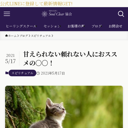
公式LINEに登録して最新情報GET!
ヒーリングスクール
セッション
お客様の声
ブログ
お問合せ
ホーム
ブログ
スピリチュアル
甘えられない頼れない人におスス
2021
5/17
メの〇〇！
スピリチュアル
2021年5月17日