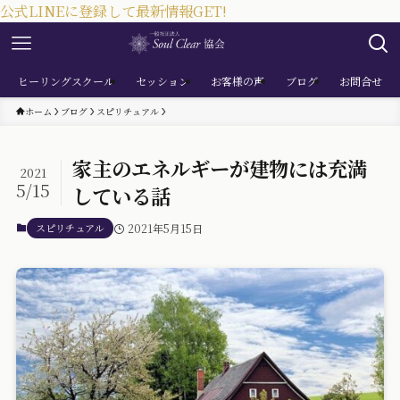
公式LINEに登録して最新情報GET!
ヒーリングスクール
セッション
お客様の声
ブログ
お問合せ
ホーム
ブログ
スピリチュアル
家主のエネルギーが建物には充満
2021
5/15
している話
スピリチュアル
2021年5月15日