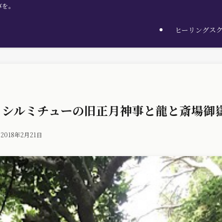
びを。
ヒーリングス
】シルミチューの旧正月神事と龍と斎場御
2018年2月21日