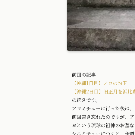
前回の記事
【沖縄
1
日目】ノロの勾玉
【沖縄
2
日目】旧正月を浜比
の続きです。
アマミチューに行った後は、
前回書き忘れたのですが、ア
ヨという琉球の祖神のお墓な
シルミチューにつくと、報道