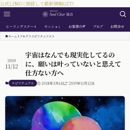
公式LINEに登録して最新情報GET!
ヒーリングスクール
セッション
お客様の声
ブログ
お問合せ
ホーム
ブログ
スピリチュアル
宇宙はなんでも現実化してるの
2019
に、願いは叶っていないと思えて
11/12
仕方ない方へ
スピリチュアル
2018年3月6日
2019年11月12日