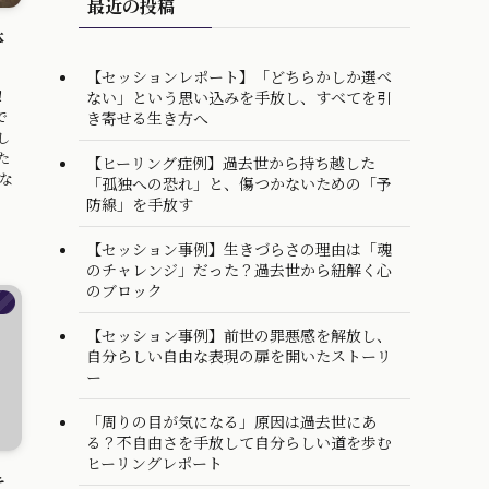
最近の投稿
体
。
【セッションレポート】「どちらかしか選べ
！
ない」という思い込みを手放し、すべてを引
で
き寄せる生き方へ
し
た
【ヒーリング症例】過去世から持ち越した
な
「孤独への恐れ」と、傷つかないための「予
防線」を手放す
【セッション事例】生きづらさの理由は「魂
のチャレンジ」だった？過去世から紐解く心
のブロック
）
【セッション事例】前世の罪悪感を解放し、
自分らしい自由な表現の扉を開いたストーリ
ー
「周りの目が気になる」原因は過去世にあ
る？不自由さを手放して自分らしい道を歩む
ヒーリングレポート
キ