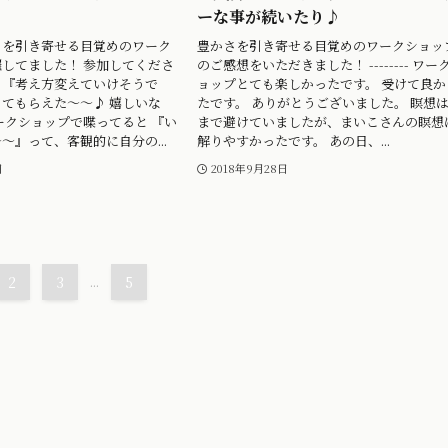
ーな事が続いたり♪
さを引き寄せる目覚めのワーク
豊かさを引き寄せる目覚めのワークショッ
してました！ 参加してくださ
のご感想をいただきました！ -------- ワー
、『考え方変えていけそうで
ョップとても楽しかったです。 受けて良か
てもらえた〜〜♪ 嬉しいな
たです。 ありがとうございました。 瞑想
ークショップで喋ってると 『い
まで避けていましたが、まいこさんの瞑想
〜』って、客観的に自分の...
解りやすかったです。 あの日、...
日
2018年9月28日
2
3
...
5