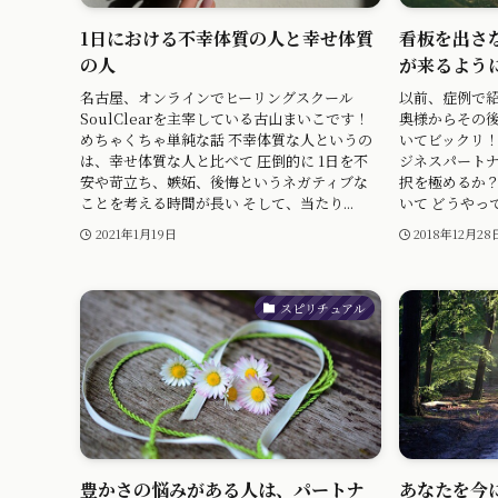
1日における不幸体質の人と幸せ体質
看板を出さ
の人
が来るよう
名古屋、オンラインでヒーリングスクール
以前、症例で
SoulClearを主宰している古山まいこです！
奥様からその
めちゃくちゃ単純な話 不幸体質な人というの
いてビックリ
は、幸せ体質な人と比べて 圧倒的に 1日を不
ジネスパート
安や苛立ち、嫉妬、後悔というネガティブな
択を極めるか？
ことを考える時間が長い そして、当たり...
いて どうやって
2021年1月19日
2018年12月28
スピリチュアル
豊かさの悩みがある人は、パートナ
あなたを今