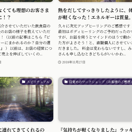
なくても理想のお客さま
熱をだしてすっきりしたように、
に！？
が軽くなった！エネルギーは質量
紹介させていただいた飲食店の
久々に次元アップヒーリングのご感想です
後のお店の様子を教えていただ
最初はボディヒーリングのご予約だったの
！！（以前の記事はこちら『ビ
すが、お話を伺うとマインドのほうで動か
ナーにまかれるのか？自分の選
た方がよさそう！と、直観個人にさせてい
』 ） 以前は、お店の経営につ
だきました。 料金は変わらないですし、み
売上を伸ばしていくの...
さんも申し込むときどちらがいいかわ...
日
2018年11月27日
スピリチュアル
目覚めのワークショップ（お客様のご感想
に連れてきてくれるの
『気持ちが軽くなりました』ラッ