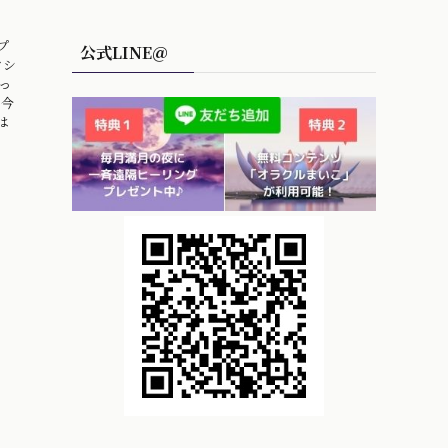
プ
公式LINE＠
クシ
っ
は今
は