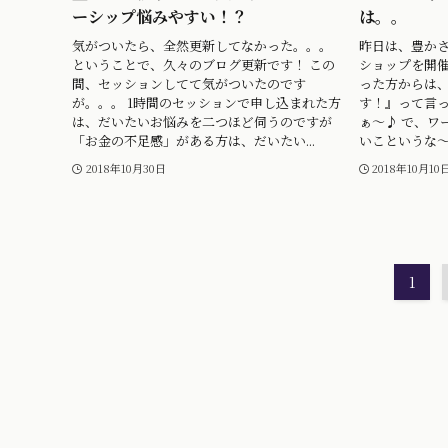
ーシップ悩みやすい！？
は。。
気がついたら、全然更新してなかった。。。
昨日は、豊か
ということで、久々のブログ更新です！ この
ショップを開催
間、セッションしてて気がついたのです
った方からは
が。。。 1時間のセッションで申し込まれた方
す！』って言っ
は、だいたいお悩みを二つほど伺うのですが
ぁ〜♪ で、ワ
「お金の不足感」がある方は、だいたい...
いこというな〜
2018年10月30日
2018年10月10
1