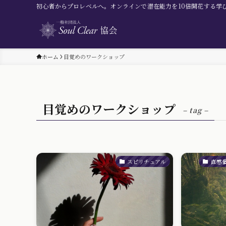
初心者からプロレベルへ。オンラインで潜在能力を10倍開花する学
ホーム
目覚めのワークショップ
目覚めのワークショップ
– tag –
スピリチュアル
直感