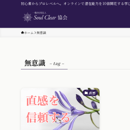
初心者からプロレベルへ。オンラインで潜在能力を10倍開花する学
ホーム
無意識
無意識
– tag –
直感