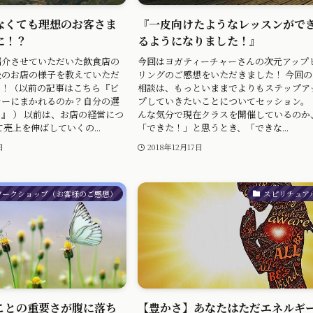
なくても理想のお客さま
『一皮向けたようなレッスンがで
に！？
るようになりました！』
紹介させていただいた飲食店の
今回はヨガティーチャーさんの次元アップ
後のお店の様子を教えていただ
リングのご感想をいただきました！ 今回の
！！（以前の記事はこちら『ビ
相談は、もっといままでよりもステップア
ナーにまかれるのか？自分の選
プしていきたいことについてセッション。 
』 ） 以前は、お店の経営につ
んな気分で現在クラスを開催しているのか
売上を伸ばしていくの...
「できた！」と思うとき、「できな...
日
2018年12月17日
ワークショップ（お客様のご感想）
スピリチュア
ことの重要さが腹に落ち
【豊かさ】あなたはただエネルギ