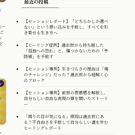
最近の投稿
き
【セッションレポート】「どちらかしか選べ
ヒー
ない」という思い込みを手放し、すべてを引
ご
き寄せる生き方へ
ッ
ど
【ヒーリング症例】過去世から持ち越した
、
「孤独への恐れ」と、傷つかないための「予
防線」を手放す
【セッション事例】生きづらさの理由は「魂
のチャレンジ」だった？過去世から紐解く心
のブロック
ル
【セッション事例】前世の罪悪感を解放し、
自分らしい自由な表現の扉を開いたストーリ
ー
「周りの目が気になる」原因は過去世にあ
る？不自由さを手放して自分らしい道を歩む
ヒーリングレポート
ー