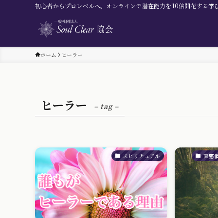
初心者からプロレベルへ。オンラインで潜在能力を10倍開花する学
ホーム
ヒーラー
ヒーラー
– tag –
スピリチュアル
直感