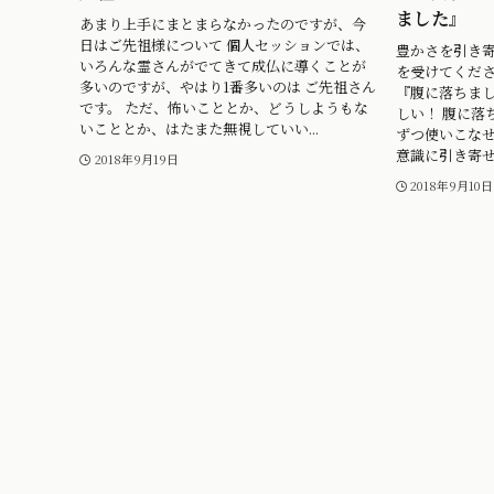
ました』
あまり上手にまとまらなかったのですが、今
日はご先祖様について 個人セッションでは、
豊かさを引き
いろんな霊さんがでてきて成仏に導くことが
を受けてくだ
多いのですが、やはり1番多いのは ご先祖さん
『腹に落ちま
です。 ただ、怖いこととか、どうしようもな
しい！ 腹に落
いこととか、はたまた無視していい...
ずつ使いこな
意識に引き寄せ
2018年9月19日
2018年9月10日