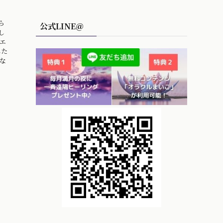
ら
公式LINE＠
し
エ
した
な