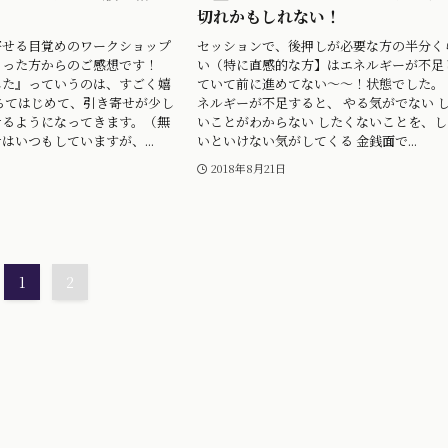
切れかもしれない！
寄せる目覚めのワークショップ
セッションで、後押しが必要な方の半分く
さった方からのご感想です！
い（特に直感的な方】はエネルギーが不足
した』っていうのは、すごく嬉
ていて前に進めてない〜〜！状態でした。 
ちてはじめて、引き寄せが少し
ネルギーが不足すると、 やる気がでない 
せるようになってきます。（無
いことがわからない したくないことを、し
はいつもしていますが、...
いといけない気がしてくる 金銭面で...
2018年8月21日
1
2