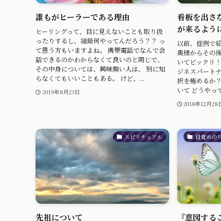
誰もがヒーラーである理由
看板を出さ
が来るよう
ヒーリングって、目に見えないことも取り扱
ったりするし、結局何やってんだろう？？ っ
以前、症例で
て思う方もいますよね。 携帯電話でなんで会
奥様からその
話できるのかわからなくて良いのと同じで、
いてビックリ
その中身については、興味無い人は、 別に知
ジネスパート
らなくてもいいこともある。 けど、...
択を極めるか？
いて どうやって
2019年8月23日
2018年12月28
スピリチュアル
目覚めの
先祖について
『意図する