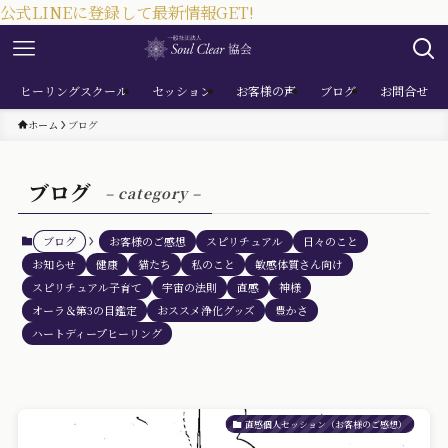
公式LINEに登録して最新情報GET!
ヒーリングスクール
セッション
お客様の声
ブログ
お問合せ
ホーム
ブログ
ブログ
– category –
ブログ
お客様のご感想
スピリチュアル
日々のこと
お知らせ
健康
猫たち
私のこと
敏感体質さん向け
スピリチュアル子育て
宇宙の法則
直感
神様
オーラ＆第3の目鑑定
おススメ浄化グッズ
豊かさ
ハートディープヒーリング
直感個人セッション（お客様のご感想）