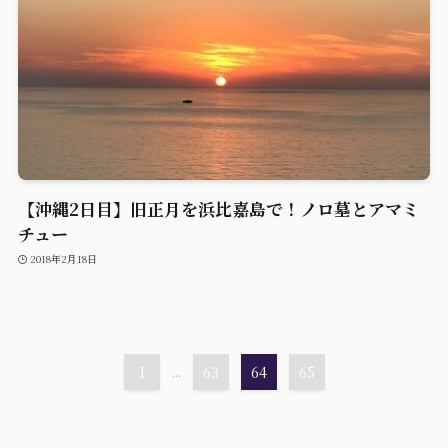
【沖縄2日目】旧正月を浜比嘉島で！ノロ墓とアマミ
チュー
2018年2月18日
1
...
63
64
65