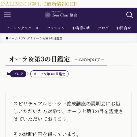
公式LINEに登録して最新情報GET!
ヒーリングスクール
セッション
お客様の声
ブログ
お問合せ
ホーム
ブログ
オーラ＆第3の目鑑定
オーラ＆第3の目鑑定
– category –
ブログ
オーラ＆第3の目鑑定
スピリチュアルヒーラー養成講座の説明会にお越
しいただいた方対象で、オーラと第3の目を鑑定さ
せていただいております。
その診断内容を綴っています。