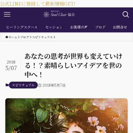
公式LINEに登録して最新情報GET!
ヒーリングスクール
セッション
お客様の声
ブログ
お問合せ
ホーム
ブログ
スピリチュアル
あなたの思考が世界も変えていけ
2018
る！？素晴らしいアイデアを世の
5/07
中へ！
スピリチュアル
2018年5月7日