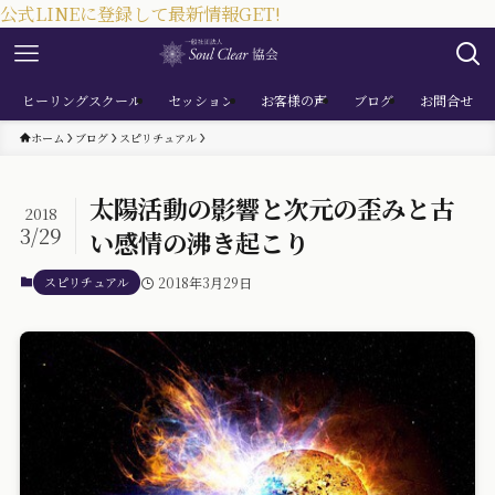
公式LINEに登録して最新情報GET!
ヒーリングスクール
セッション
お客様の声
ブログ
お問合せ
ホーム
ブログ
スピリチュアル
太陽活動の影響と次元の歪みと古
2018
3/29
い感情の沸き起こり
スピリチュアル
2018年3月29日