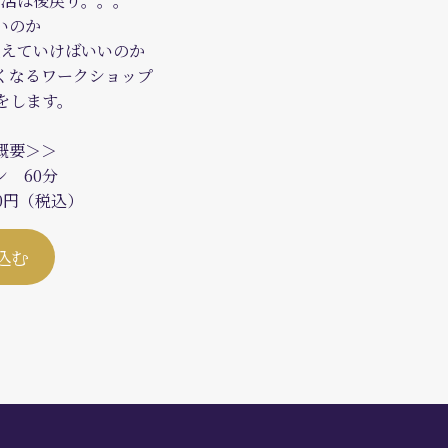
生活は後戻り。。。
いのか
変えていけばいいのか
くなるワークショップ
をします。
概要＞＞
ン 60分
0円（税込）
込む