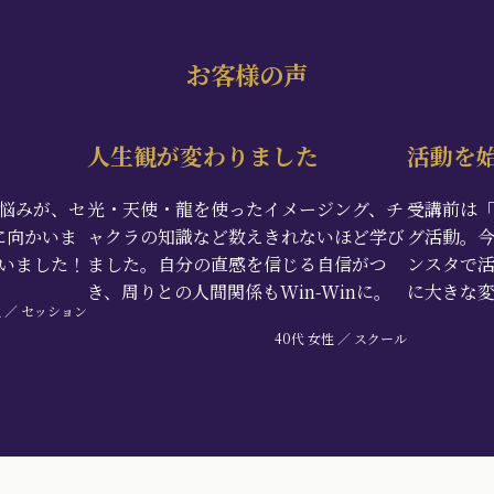
お客様の声
人生観が変わりました
活動を
悩みが、セ
光・天使・龍を使ったイメージング、チ
受講前は
に向かいま
ャクラの知識など数えきれないほど学び
グ活動。
いました！
ました。自分の直感を信じる自信がつ
ンスタで
き、周りとの人間関係もWin-Winに。
に大きな
性 ／ セッション
40代 女性 ／ スクール