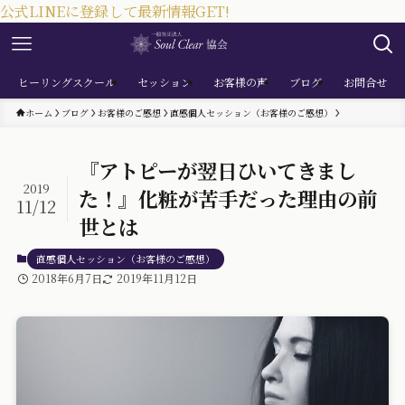
公式LINEに登録して最新情報GET!
ヒーリングスクール
セッション
お客様の声
ブログ
お問合せ
ホーム
ブログ
お客様のご感想
直感個人セッション（お客様のご感想）
『アトピーが翌日ひいてきまし
2019
た！』化粧が苦手だった理由の前
11/12
世とは
直感個人セッション（お客様のご感想）
2018年6月7日
2019年11月12日