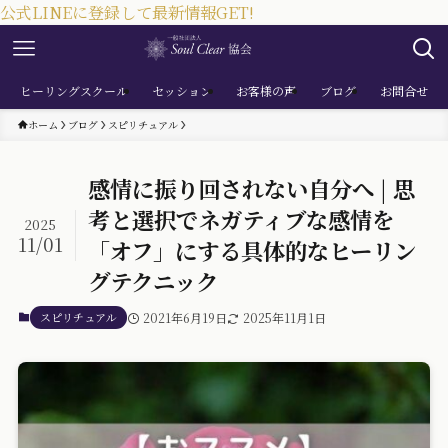
公式LINEに登録して最新情報GET!
ヒーリングスクール
セッション
お客様の声
ブログ
お問合せ
ホーム
ブログ
スピリチュアル
感情に振り回されない自分へ | 思
考と選択でネガティブな感情を
2025
11/01
「オフ」にする具体的なヒーリン
グテクニック
スピリチュアル
2021年6月19日
2025年11月1日